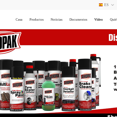
ES
CN
Casa
Productos
Noticias
Documentos
Vídeo
Quié
EN
ES
RU
JP
FR
DE
TH
AE
PT