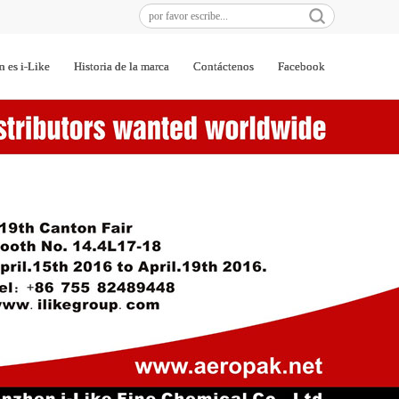
Búsquedas populares:
n es i-Like
Historia de la marca
Contáctenos
Facebook
pintura ...
Película...
pintura ...
Aerógraf...