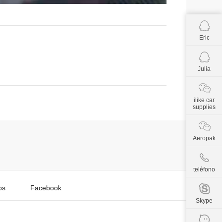
Eric
Julia
ilike car
supplies
Aeropak
teléfono
os
Facebook
Skype